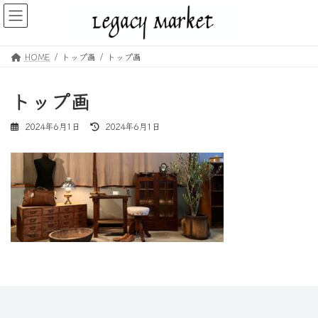
コ
ナ
ン
ビ
テ
ゲ
ン
ー
HOME
トップ画
トップ画
ツ
シ
へ
ョ
ス
ン
トップ画
キ
に
ッ
移
最
2024年6月1日
2024年6月1日
プ
動
終
更
新
日
時
: