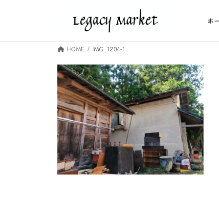
コ
ナ
ン
ビ
ホ
テ
ゲ
ン
ー
HOME
IMG_1204-1
ツ
シ
へ
ョ
ス
ン
キ
に
ッ
移
プ
動