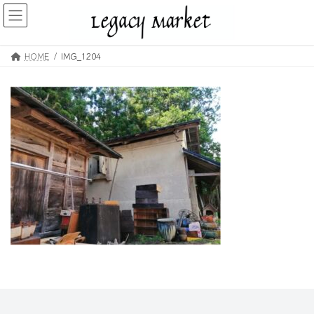
コ
ナ
ン
ビ
テ
ゲ
ン
ー
HOME
IMG_1204
ツ
シ
へ
ョ
ス
ン
キ
に
ッ
移
プ
動