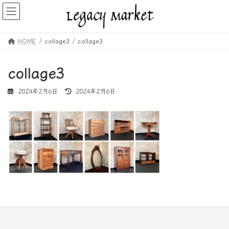
コ
ナ
ン
ビ
テ
ゲ
ン
ー
HOME
collage3
collage3
ツ
シ
へ
ョ
ス
ン
collage3
キ
に
ッ
移
最
2024年2月6日
2024年2月6日
プ
動
終
更
新
日
時
: