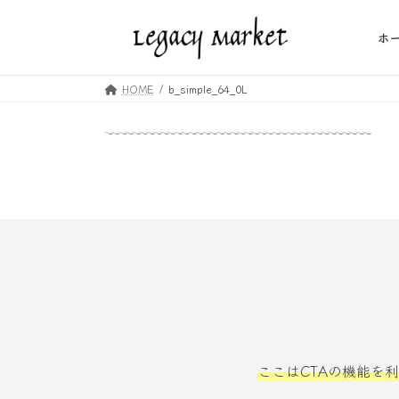
コ
ナ
ン
ビ
ホ
テ
ゲ
ン
ー
HOME
b_simple_64_0L
ツ
シ
へ
ョ
ス
ン
キ
に
ッ
移
プ
動
ここはCTAの機能を