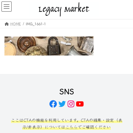
コ
ナ
ン
ビ
テ
ゲ
ン
ー
HOME
IMG_1661-1
ツ
シ
へ
ョ
ス
ン
キ
に
ッ
移
プ
動
SNS
Facebook
Twitter
Instagram
YouTube
ここはCTAの機能を利用しています。CTAの編集・設定（表
示/非表示）については
こちら
でご確認ください