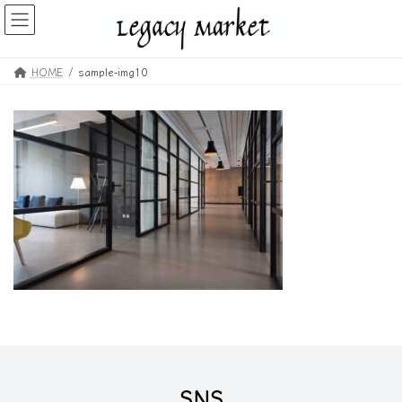
コ
ナ
ン
ビ
テ
ゲ
ン
ー
HOME
sample-img10
ツ
シ
へ
ョ
ス
ン
キ
に
ッ
移
プ
動
SNS