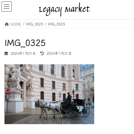
コ
ナ
ン
ビ
テ
ゲ
ン
ー
HOME
IMG_0325
IMG_0325
ツ
シ
へ
ョ
ス
ン
IMG_0325
キ
に
ッ
移
最
2024年1月21日
2024年1月21日
プ
動
終
更
新
日
時
: