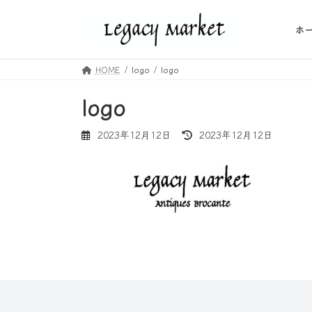
コ
ナ
ン
ビ
ホ
テ
ゲ
ン
ー
HOME
logo
logo
ツ
シ
へ
ョ
logo
ス
ン
キ
に
最
2023年12月12日
2023年12月12日
ッ
移
終
プ
動
更
新
日
時
: