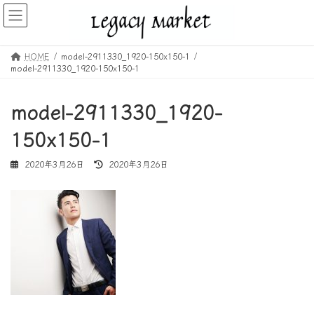
コ
ナ
ン
ビ
テ
ゲ
ン
ー
HOME
model-2911330_1920-150x150-1
ツ
シ
model-2911330_1920-150x150-1
へ
ョ
ス
ン
キ
に
model-2911330_1920-
ッ
移
150x150-1
プ
動
最
2020年3月26日
2020年3月26日
終
更
新
日
時
: