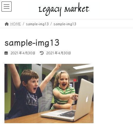
コ
ナ
ン
ビ
テ
ゲ
ン
ー
HOME
sample-img13
sample-img13
ツ
シ
へ
ョ
ス
ン
sample-img13
キ
に
ッ
移
最
2021年4月30日
2021年4月30日
プ
動
終
更
新
日
時
: