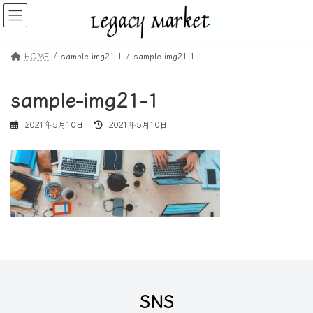
コ
ナ
ン
ビ
テ
ゲ
ン
ー
HOME
sample-img21-1
sample-img21-1
ツ
シ
へ
ョ
ス
ン
sample-img21-1
キ
に
ッ
移
最
2021年5月10日
2021年5月10日
プ
動
終
更
新
日
時
:
SNS