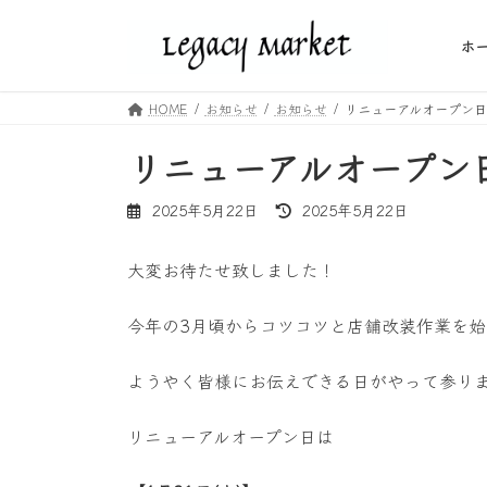
コ
ナ
ン
ビ
ホ
テ
ゲ
ン
ー
HOME
お知らせ
お知らせ
リニューアルオープン日
ツ
シ
へ
ョ
リニューアルオープン
ス
ン
キ
に
最
2025年5月22日
2025年5月22日
ッ
移
終
プ
動
更
大変お待たせ致しました！
新
日
時
今年の3月頃からコツコツと店舗改装作業を始
:
ようやく皆様にお伝えできる日がやって参り
リニューアルオープン日は