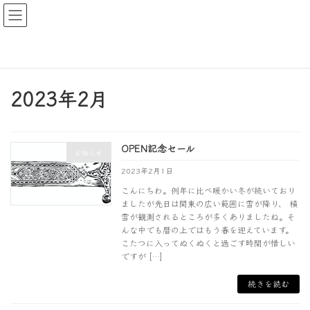
コ
ナ
ン
ビ
テ
ゲ
ン
ー
HOME
お知らせ
2023年2月
ツ
シ
へ
ョ
ス
ン
2023年2月
キ
に
ッ
移
プ
動
OPEN記念セール
お知らせ
2023年2月1日
こんにちわ。例年に比べ暖かい冬が続いており
ましたが先日は関東の広い範囲に雪が降り、 積
雪が観測されるところが多くありましたね。そ
んな中でも暦の上ではもう春を迎えています。
こたつに入ってぬくぬくと過ごす時間が惜しい
ですが […]
続きを読む