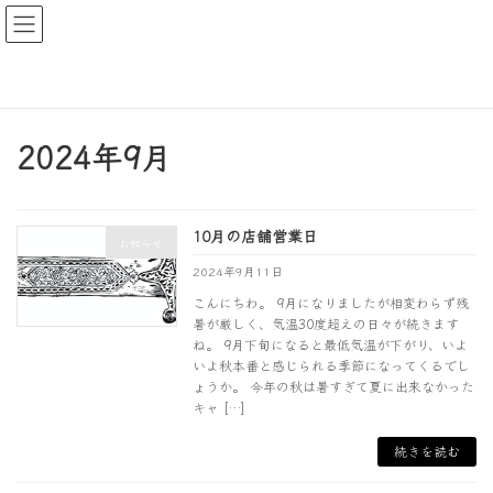
コ
ナ
ン
ビ
テ
ゲ
ン
ー
HOME
お知らせ
2024年9月
ツ
シ
へ
ョ
ス
ン
2024年9月
キ
に
ッ
移
プ
動
10月の店舗営業日
お知らせ
2024年9月11日
こんにちわ。 9月になりましたが相変わらず残
暑が厳しく、気温30度超えの日々が続きます
ね。 9月下旬になると最低気温が下がり、いよ
いよ秋本番と感じられる季節になってくるでし
ょうか。 今年の秋は暑すぎて夏に出来なかった
キャ […]
続きを読む