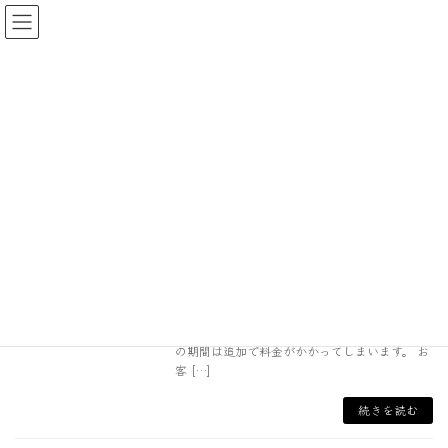
コ
ナ
ン
ビ
テ
ゲ
ン
ー
HOME
お知らせ
2026年2月
ツ
シ
へ
ョ
ス
ン
2026年2月
キ
に
ッ
移
プ
動
大型家具配送のシーズン料金3/1~
お知らせ
2026年2月9日
表題の件でお客様にお知らせでございます。 大
きめの家具や商品の破損が危ぶまれる商品を配
送する際に適用しております アートセッティン
グデリバリーの家財おまかせ便ですが, 繁忙期
の期間は追加で料金がかかってしまいます。 お
客 […]
続きを読む