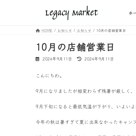
コ
ナ
ン
ビ
ホ
テ
ゲ
ン
ー
HOME
お知らせ
お知らせ
10月の店舗営業日
ツ
シ
へ
ョ
10月の店舗営業日
ス
ン
キ
に
最
2024年9月11日
2024年9月11日
ッ
移
終
プ
動
更
こんにちわ。
新
日
時
9月になりましたが相変わらず残暑が厳しく、
:
9月下旬になると最低気温が下がり、いよい
今年の秋は暑すぎて夏に出来なかったキャン