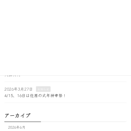
最近の投稿
2026年6月26日
お知らせ
イギリス買付分7/10~販売開始
2026年5月21日
お知らせ
英国買付
2026年3月27日
お知らせ
4/15、16日は佐原の式年神幸祭！
アーカイブ
2026年6月