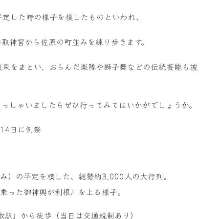
平定した時の様子を模したものといわれ、
が香取神宮から佐原の町並みを練り歩きます。
装束をまとい、おらんだ楽隊や獅子舞などの伝統芸能も披
らっしゃいましたらぜひ行ってみてはいかがでしょうか。
※14日に例祭
）の平定を模した、総勢約3,000人の大行列。
乗った御神輿が利根川を上る様子。
取駅」から徒歩（当日は交通規制あり）