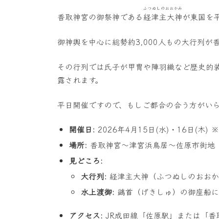
ふつぬしのおおかみ
香取神宮の御祭神である
経津主大神
が東国を
御神輿を中心に総勢約3,000人もの大行列
その行列では氏子が甲冑や陣羽織など歴史的
露されます。
平日開催ですので、もしご都合の合う方がい
開催日:
2026年4月15日(水)・16日(木) 
場所:
香取神宮〜津宮浜鳥居〜佐原市街地
見どころ:
大行列:
経津主大神（ふつぬしのおおかみ
水上渡御:
鷁首（げきしゅ）の御座船に
アクセス:
JR成田線「佐原駅」または「香