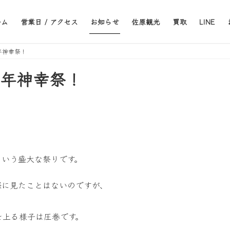
ーム
営業日 / アクセス
お知らせ
佐原観光
買取
LINE
式年神幸祭！
式年神幸祭！
。
という盛大な祭りです。
際に見たことはないのですが、
を上る様子は圧巻です。