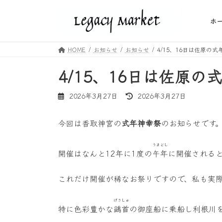
コ
ナ
ン
ビ
ホ
テ
ゲ
ン
ー
HOME
お知らせ
お知らせ
4/15、16日は佐原の
ツ
シ
へ
ョ
4/15、16日は佐原の
ス
ン
キ
に
最
2026年3月27日
2026年3月27日
ッ
移
終
プ
動
更
今回は香取神宮の
式年神幸祭
のお知らせです
新
日
時
うまどし
開催はなんと12年に1度の
午年
に開催される
:
これだけ開催が稀なお祭りですので、私も実
げきしゅ
特に色彩豊かな
鷁首
の御座船に乗船し利根川